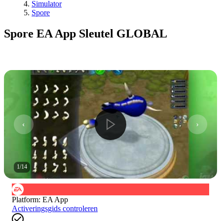
Simulator
Spore
Spore EA App Sleutel GLOBAL
1
/
14
Platform
:
EA App
Activeringsgids controleren