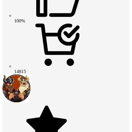
100%
14815