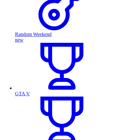
Random Weekend
new
GTA V