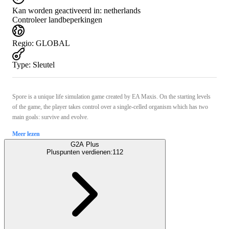
Kan worden geactiveerd in:
netherlands
Controleer landbeperkingen
Regio
:
GLOBAL
Type
:
Sleutel
Spore is a unique life simulation game created by EA Maxis. On the starting levels
of the game, the player takes control over a single-celled organism which has two
main goals: survive and evolve.
Meer lezen
G2A Plus
Pluspunten verdienen:
112