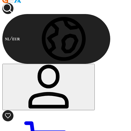
NL
EUR