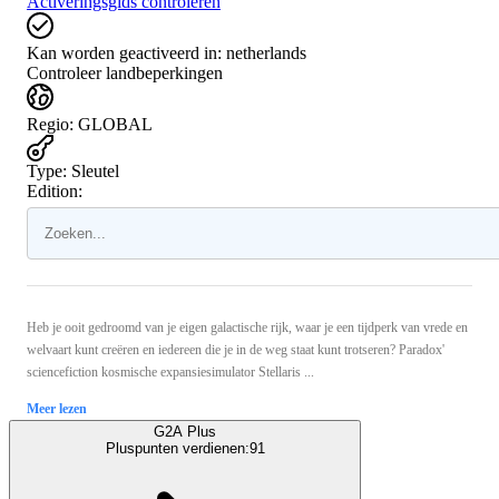
Activeringsgids controleren
Kan worden geactiveerd in:
netherlands
Controleer landbeperkingen
Regio
:
GLOBAL
Type
:
Sleutel
Edition:
Heb je ooit gedroomd van je eigen galactische rijk, waar je een tijdperk van vrede en
welvaart kunt creëren en iedereen die je in de weg staat kunt trotseren? Paradox'
sciencefiction kosmische expansiesimulator Stellaris ...
Meer lezen
G2A Plus
Pluspunten verdienen:
91