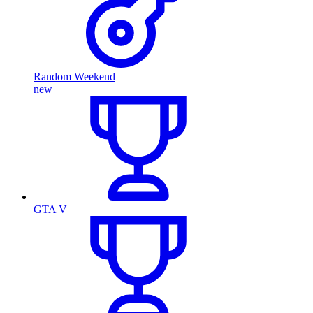
Random Weekend
new
GTA V