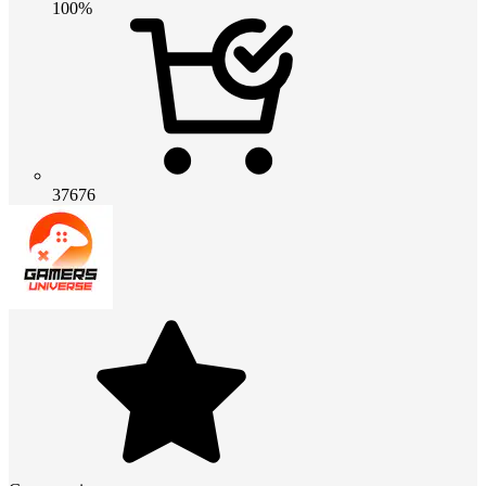
100%
37676