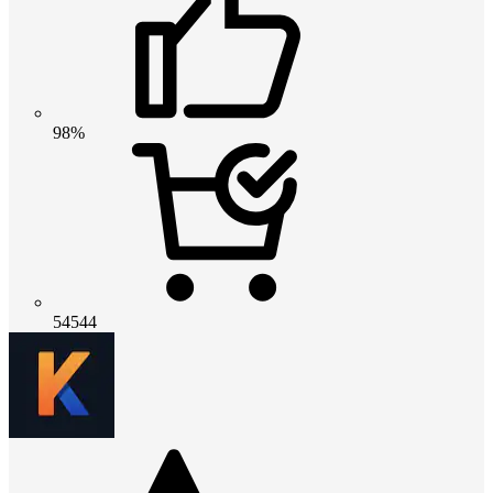
98%
54544