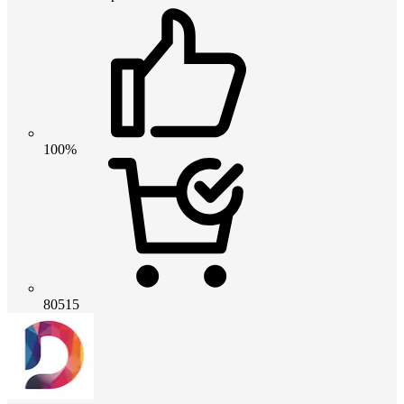
100%
80515