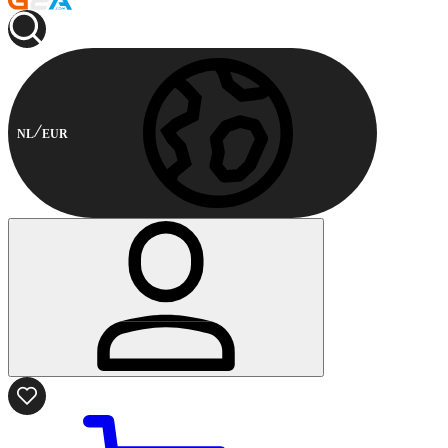
NL
EUR