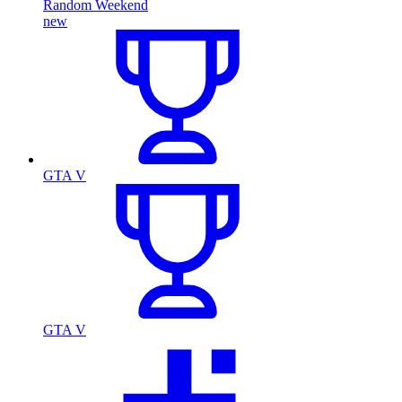
Random Weekend
new
GTA V
GTA V