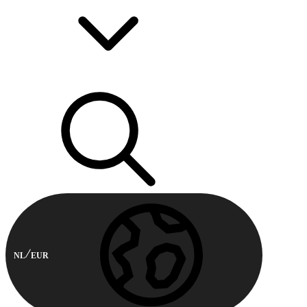
NL
EUR