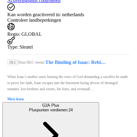
Activeringsgids controleren
Kan worden geactiveerd in:
netherlands
Controleer landbeperkingen
Regio
:
GLOBAL
Type
:
Sleutel
The Binding of Isaac: Rebirth (PC) - GOG.COM Key - GLOBAL
Deze DLC vereist:
DLC
When Isaac’s mother starts hearing the voice of God demanding a sacrifice be made
to prove her faith, Isaac escapes into the basement facing droves of deranged
enemies, lost brothers and sisters, his fears, and eventuall ...
Meer lezen
G2A Plus
Pluspunten verdienen:
24