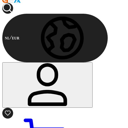
NL
EUR