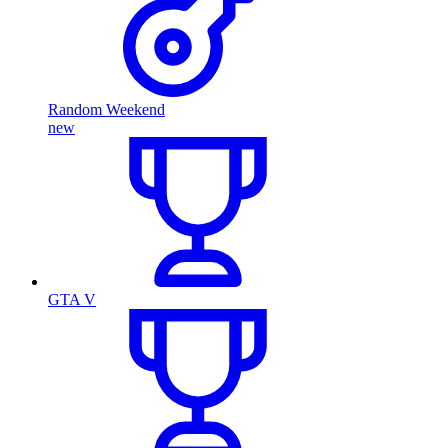
Random Weekend
new
GTA V