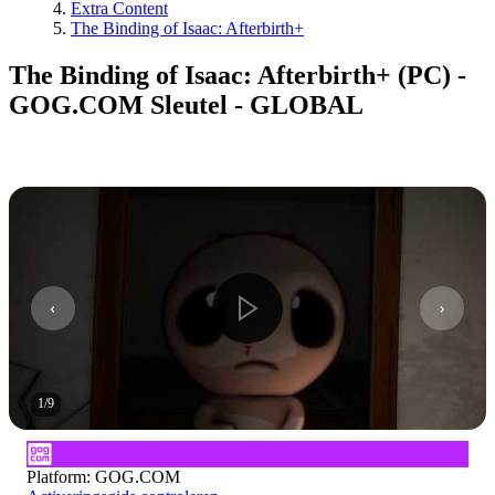
Extra Content
The Binding of Isaac: Afterbirth+
The Binding of Isaac: Afterbirth+ (PC) -
GOG.COM Sleutel - GLOBAL
1
/
9
Platform
:
GOG.COM