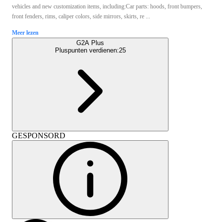
vehicles and new customization items, including:Car parts: hoods, front bumpers,
front fenders, rims, caliper colors, side mirrors, skirts, re ...
Meer lezen
G2A Plus
Pluspunten verdienen:
25
GESPONSORD