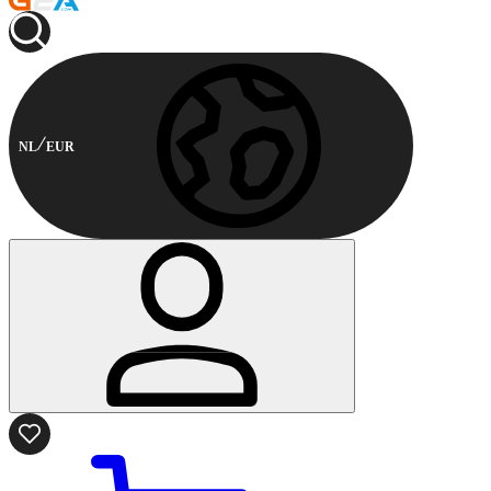
NL
EUR