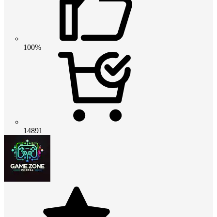
100%
14891