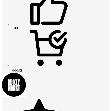
100%
44420