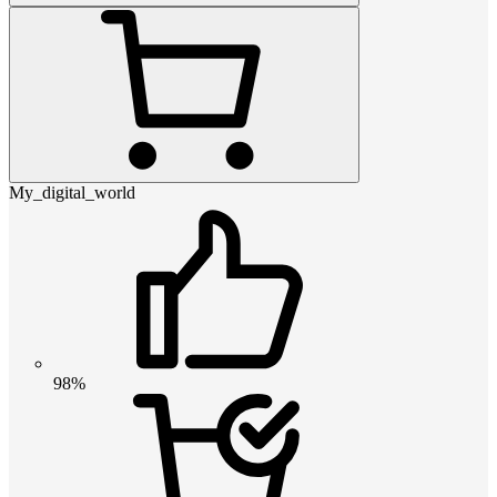
My_digital_world
98%