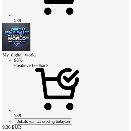
588
My_digital_world
98%
Positieve feedback
588
Details van aanbieding bekijken
9.36
EUR