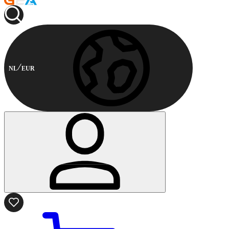
NL
EUR