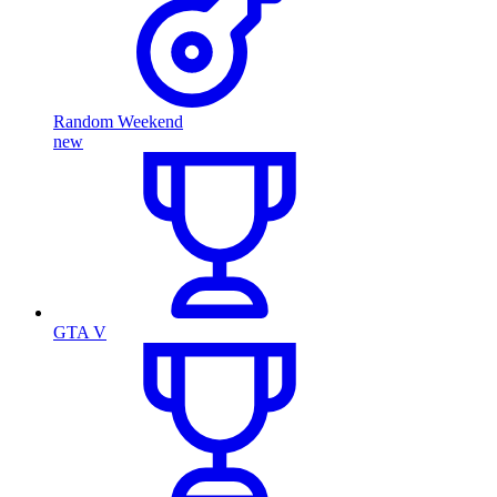
Random Weekend
new
GTA V