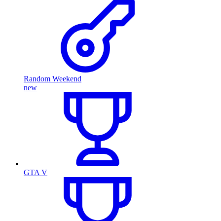
Random Weekend
new
GTA V