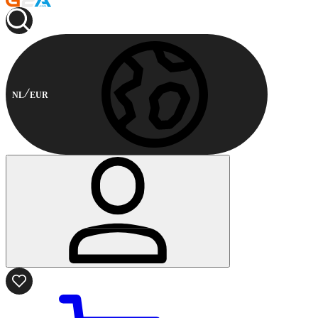
NL
EUR