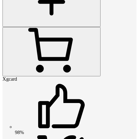
Xgcard
98%