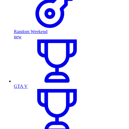
Random Weekend
new
GTA V