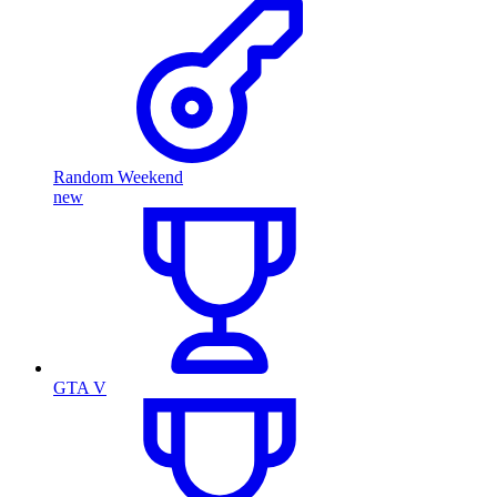
Random Weekend
new
GTA V