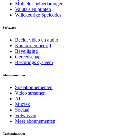
Mobiele spelherladingen
Valuta's en punten
Willekeurige Spelcodes
Software
Beeld, video en audio
Kantoor en bedrijf
Beveiliging
Gereedschap
Besturings systeem
Abonnementen
Spelabonnementen
Video streamen
AI
Muziek
Sociaal
Volwassen
Meer abonnementen
Cadeaubonnen