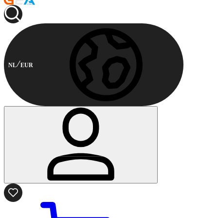
NL
EUR