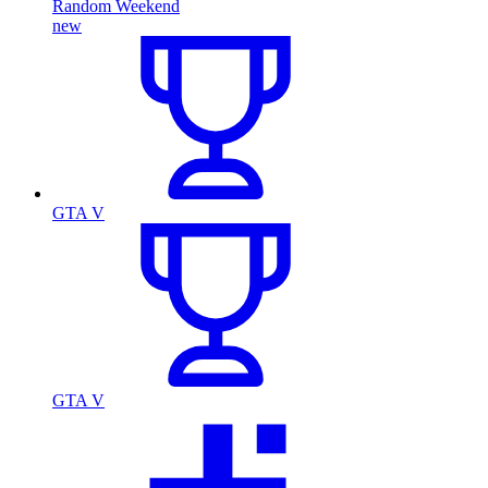
Random Weekend
new
GTA V
GTA V