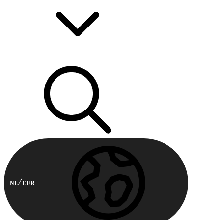
NL
EUR