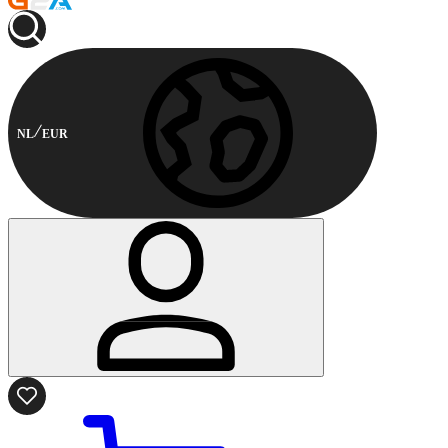
NL
EUR