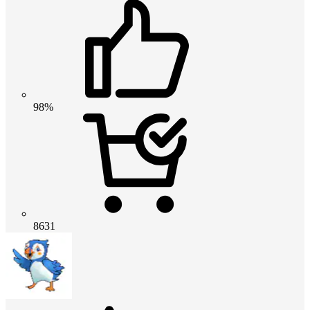
98%
8631