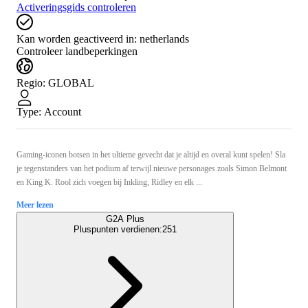
Activeringsgids controleren
Kan worden geactiveerd in:
netherlands
Controleer landbeperkingen
Regio
:
GLOBAL
Type
:
Account
Gaming-iconen botsen in het ultieme gevecht dat je altijd en overal kunt spelen! Sla
je tegenstanders van het podium af terwijl nieuwe personages zoals Simon Belmont
en King K. Rool zich voegen bij Inkling, Ridley en elk ...
Meer lezen
G2A Plus
Pluspunten verdienen:
251