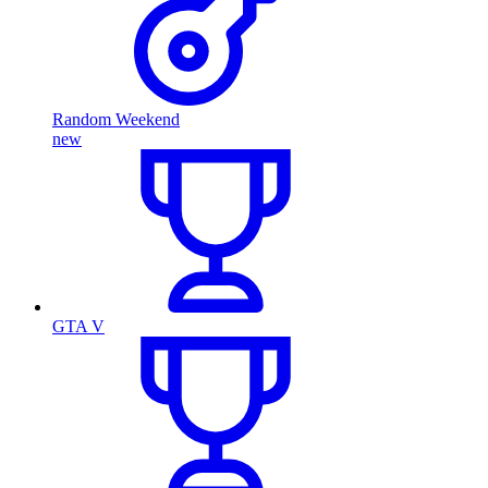
Random Weekend
new
GTA V