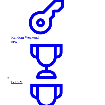
Random Weekend
new
GTA V