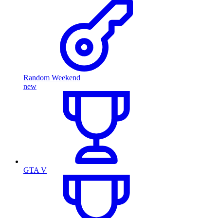
Random Weekend
new
GTA V