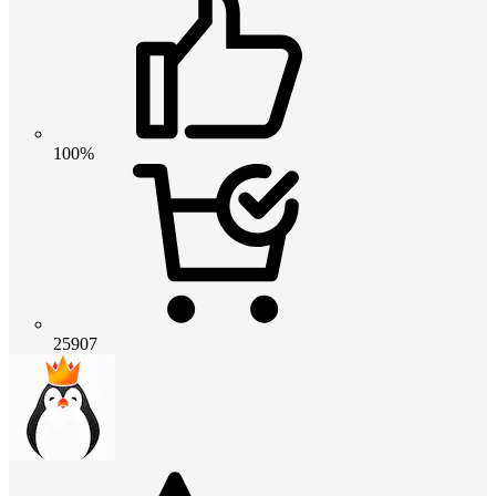
100%
25907