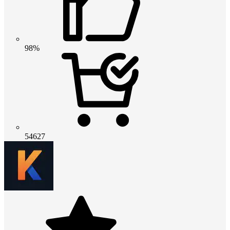
98%
54627