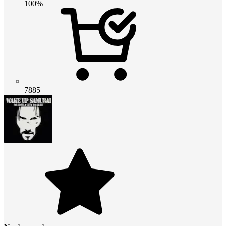
100%
7885