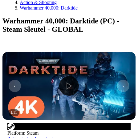
Action & Shooting
Warhammer 40,000: Darktide
Warhammer 40,000: Darktide (PC) -
Steam Sleutel - GLOBAL
1
/
11
Platform
:
Steam