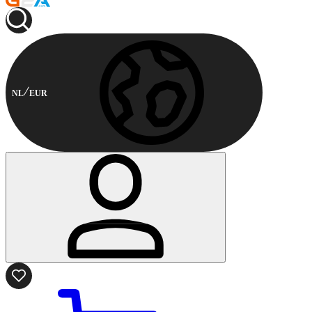
NL
EUR