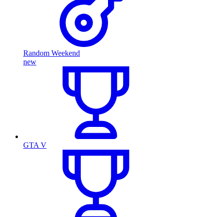
Random Weekend
new
GTA V