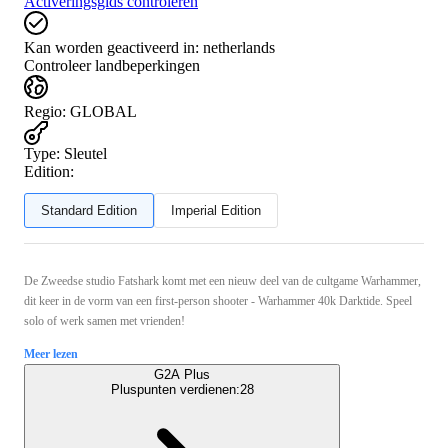
Activeringsgids controleren
Kan worden geactiveerd in:
netherlands
Controleer landbeperkingen
Regio
:
GLOBAL
Type
:
Sleutel
Edition:
Standard Edition
Imperial Edition
De Zweedse studio Fatshark komt met een nieuw deel van de cultgame Warhammer,
dit keer in de vorm van een first-person shooter - Warhammer 40k Darktide. Speel
solo of werk samen met vrienden!
Meer lezen
G2A Plus
Pluspunten verdienen:
28