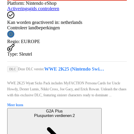
Platform
:
Nintendo eShop
Activeringsgids controleren
Kan worden geactiveerd in:
netherlands
Controleer landbeperkingen
Regio
:
EUROPE
Type
:
Sleutel
WWE 2K25 (Nintendo Switch 2) - Nintendo eShop Key - EUROPE
Deze DLC vereist:
DLC
WWE 2K25 Wyatt Sicks Pack includes MyFACTION Persona Cards for Uncle
Howdy, Dexter Lumis, Nikki Cross, Joe Gacy, and Erick Rowan. Unleash the chaos
with this exclusive DLC, featuring sinister characters ready to dominate ...
Meer lezen
G2A Plus
Pluspunten verdienen:
2