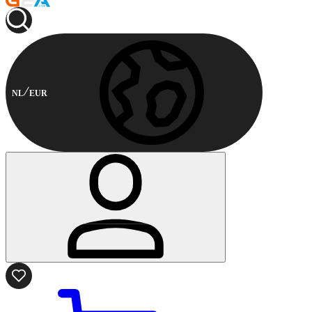
NL
EUR