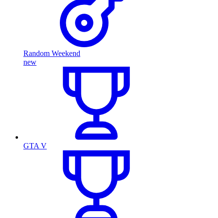
Random Weekend
new
GTA V