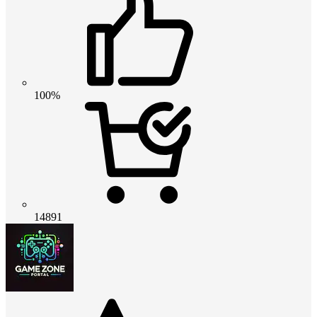
100%
14891