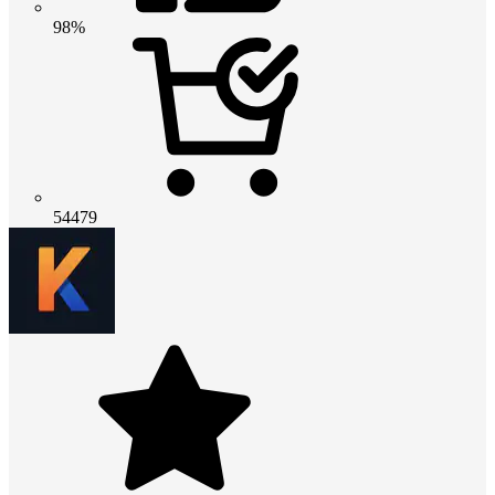
98%
54479