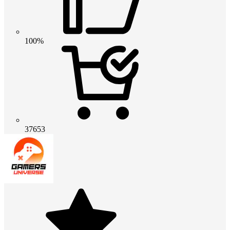
100%
37653