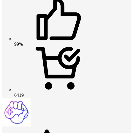
99%
6419