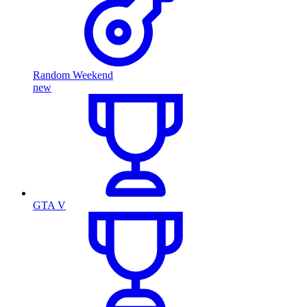
Random Weekend
new
GTA V