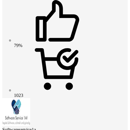
79%
1023
Softwareservice1a