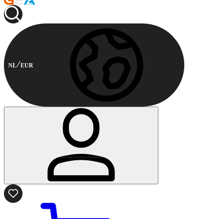
NL
EUR