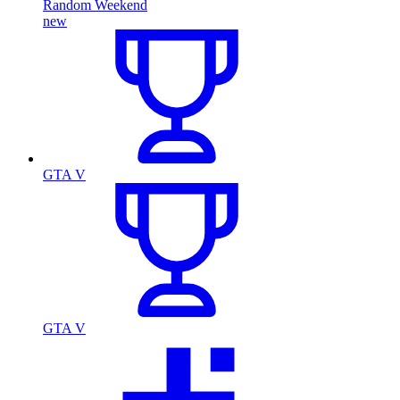
Random Weekend
new
GTA V
GTA V