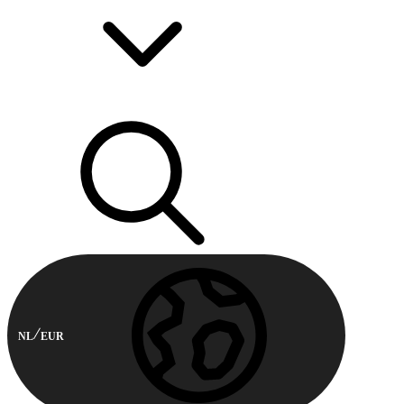
NL
EUR