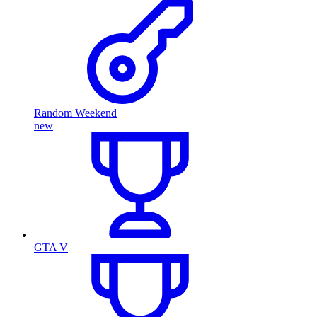
Random Weekend
new
GTA V