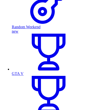
Random Weekend
new
GTA V