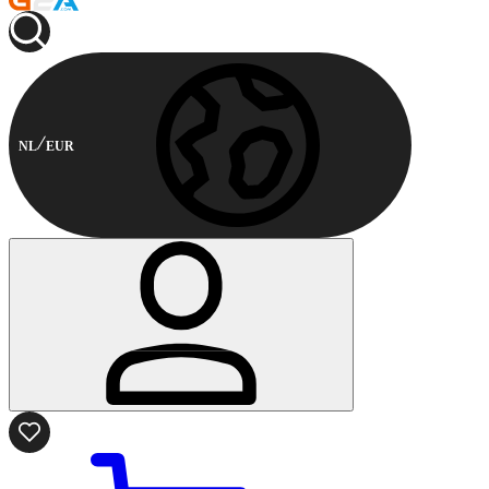
NL
EUR