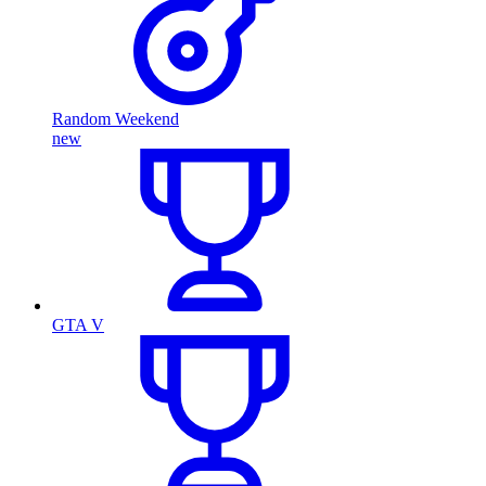
Random Weekend
new
GTA V