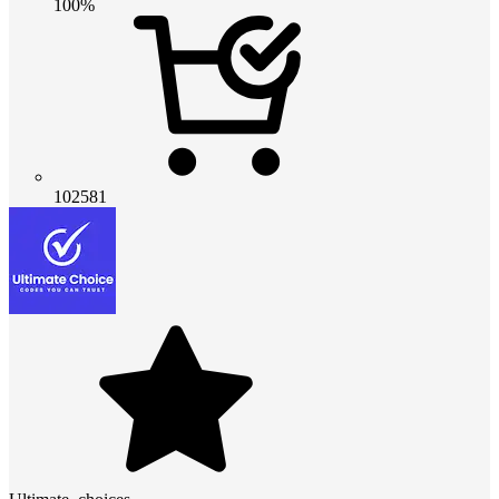
100%
102581