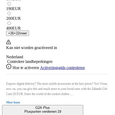
190
EUR
200
EUR
400
EUR
+
26
+
22
meer
Kan niet worden geactiveerd in
Nederland
Controleer landbeperkingen
Hoe te activeren
Activeringsgids controleren
Express digital delivery? The most stylish accessories at the best prices? Yes! From
now on, you can give this and much more to your loved ones with the Zalando Gift
Card 20 EUR. Enter the world of the coolest clothes ...
Meer lezen
G2A Plus
Pluspunten verdienen:
19