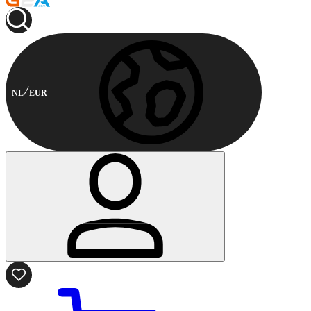
NL
EUR