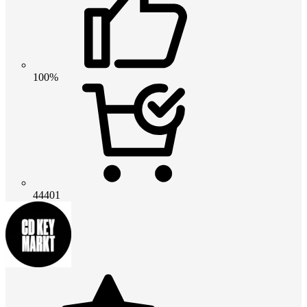
100%
44401