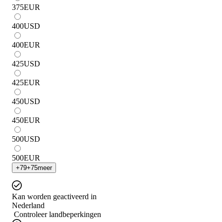
375
EUR
400
USD
400
EUR
425
USD
425
EUR
450
USD
450
EUR
500
USD
500
EUR
+
79
+
75
meer
Kan worden geactiveerd in
Nederland
Controleer landbeperkingen