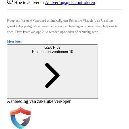
Hoe te activeren
Activeringsgids controleren
Koop een Virtuele Visa Card onlineKrijg een Rewarble Virtuele Visa Card om
gemakkelijk je digitale uitgaven te beheren en betalingen op meerdere platforms te
doen. Deze kaart kan opnieuw worden opgeladen of eenmalig gebr ...
Meer lezen
G2A Plus
Pluspunten verdienen:
10
Aanbieding van zakelijke verkoper