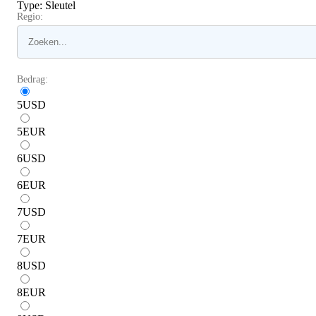
Type
:
Sleutel
Regio:
Bedrag:
5
USD
5
EUR
6
USD
6
EUR
7
USD
7
EUR
8
USD
8
EUR