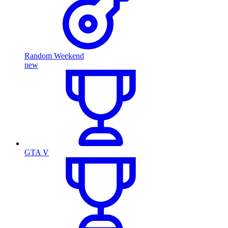
Random Weekend
new
GTA V