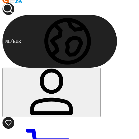
NL
EUR