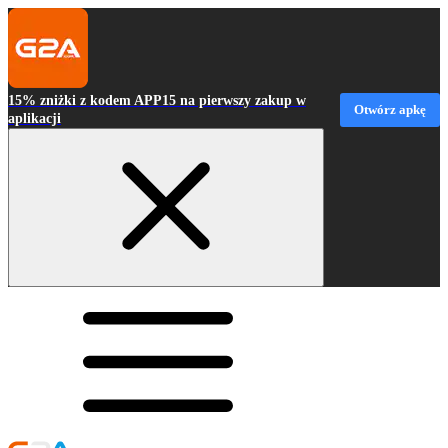
15% zniżki z kodem APP15 na pierwszy zakup w
Otwórz apkę
aplikacji