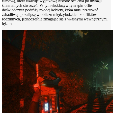
filmową, która ukazuje wyjątkową historię ocalenia po inwazji
śmiertelnych stworzeń. W tym ekskluzywnym spin-offie
doświadczysz podróży młodej kobiety, która musi przetrwać
zdradliwą apokalipsę w obliczu międzyludzkich konfliktów
rodzinnych, jednocześnie zmagając się z własnymi wewnętrznymi
lękami.