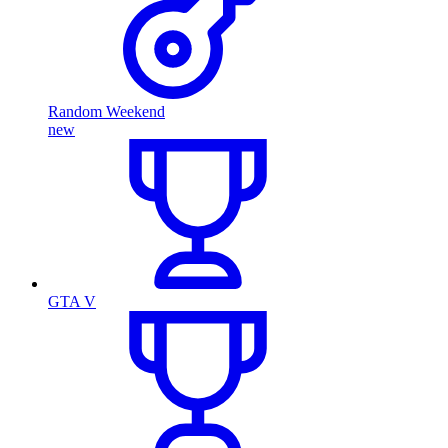
Random Weekend
new
GTA V