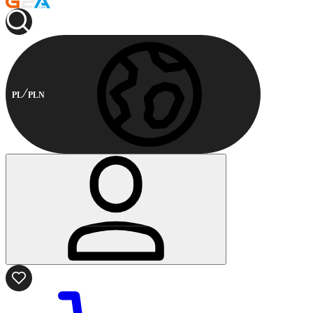
PL
PLN