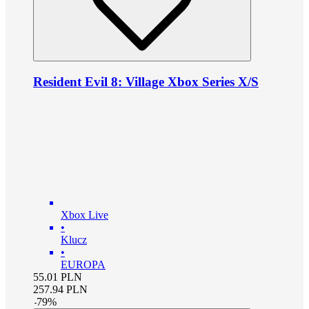
Resident Evil 8: Village Xbox Series X/S
Xbox Live
•
Klucz
•
EUROPA
55.01
PLN
257.94
PLN
-
79
%