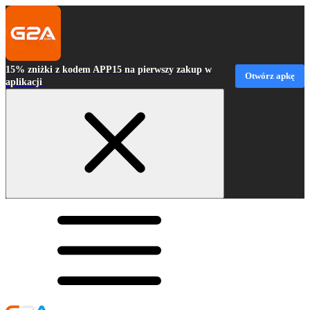
15% zniżki z kodem APP15 na pierwszy zakup w
Otwórz apkę
aplikacji