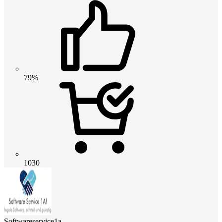
79%
1030
Softwareservice1a