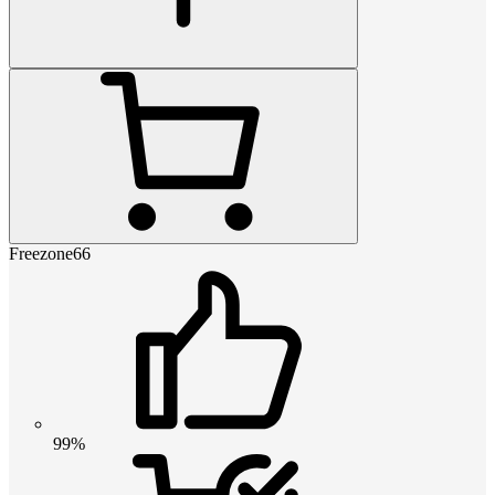
Freezone66
99%