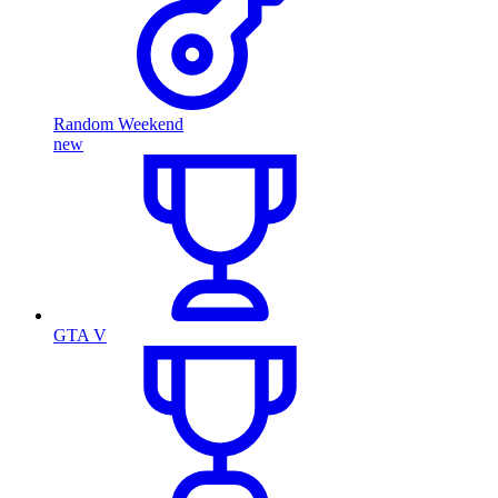
Random Weekend
new
GTA V