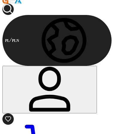
PL
PLN