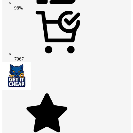
98%
7067