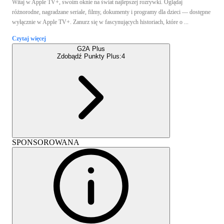
Witaj w Apple TV+, swoim oknie na świat najlepszej rozrywki. Oglądaj
różnorodne, nagradzane seriale, filmy, dokumenty i programy dla dzieci — dostępne
wyłącznie w Apple TV+. Zanurz się w fascynujących historiach, które o ...
Czytaj więcej
G2A Plus
Zdobądź Punkty Plus:
4
SPONSOROWANA