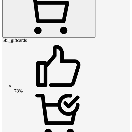
Sbl_giftcards
78%