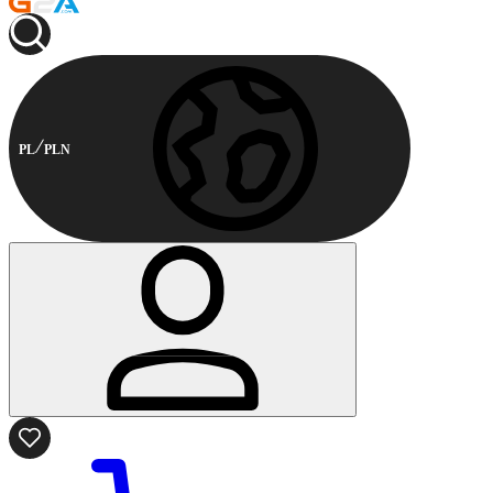
PL
PLN