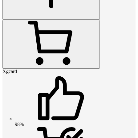
Xgcard
98%