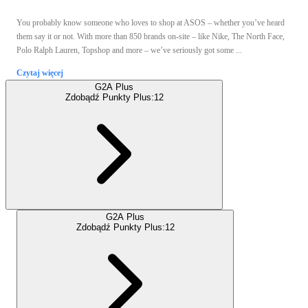
You probably know someone who loves to shop at ASOS – whether you’ve heard
them say it or not. With more than 850 brands on-site – like Nike, The North Face,
Polo Ralph Lauren, Topshop and more – we’ve seriously got some ...
Czytaj więcej
G2A Plus
Zdobądź Punkty Plus:
12
G2A Plus
Zdobądź Punkty Plus:
12