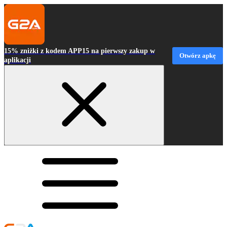
15% zniżki z kodem APP15 na pierwszy zakup w
Otwórz apkę
aplikacji