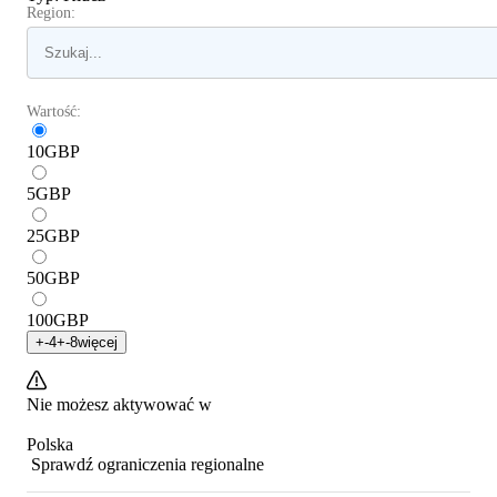
Region:
Wartość:
10
GBP
5
GBP
25
GBP
50
GBP
100
GBP
+
-4
+
-8
więcej
Nie możesz aktywować w
Polska
Sprawdź ograniczenia regionalne