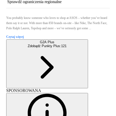
Sprawdź ograniczenia regionalne
You probably know someone who loves to shop at ASOS – whether you’ve heard
them say it or not. With more than 850 brands on-site – like Nike, The North Face,
Polo Ralph Lauren, Topshop and more – we’ve seriously got some ...
Czytaj więcej
G2A Plus
Zdobądź Punkty Plus:
121
SPONSOROWANA