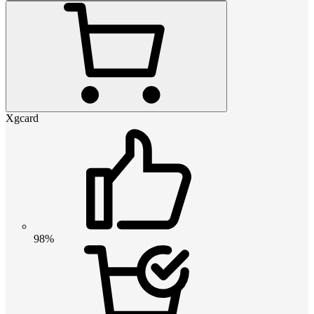
Xgcard
98%