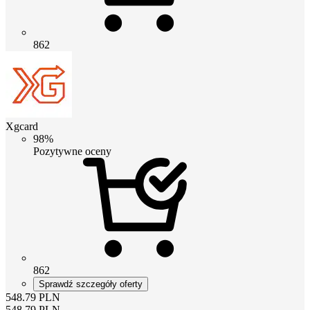
862
Xgcard
98%
Pozytywne oceny
862
Sprawdź szczegóły oferty
548.79
PLN
548.79
PLN