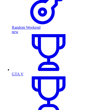
Random Weekend
new
GTA V