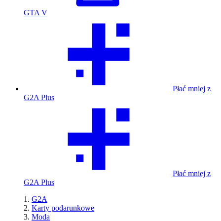
GTA V
Płać mniej z
G2A Plus
Płać mniej z
G2A Plus
G2A
Karty podarunkowe
Moda