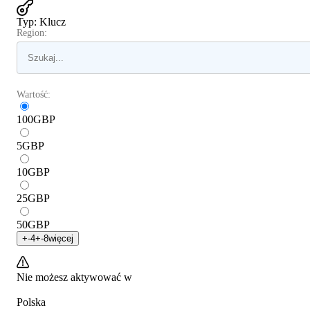
Typ
:
Klucz
Region:
Wartość:
100
GBP
5
GBP
10
GBP
25
GBP
50
GBP
+
-4
+
-8
więcej
Nie możesz aktywować w
Polska