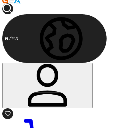
PL
PLN