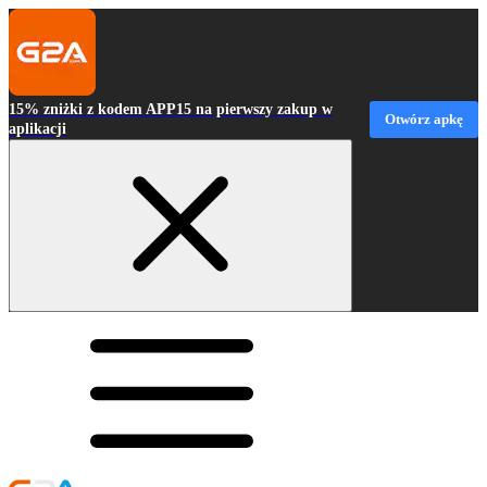
15% zniżki z kodem APP15 na pierwszy zakup w
Otwórz apkę
aplikacji