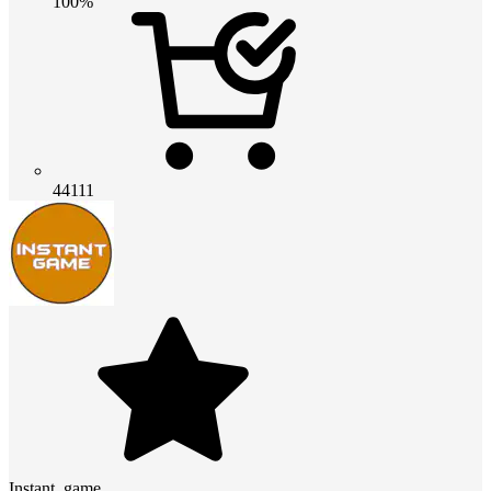
100%
44111
Instant_game