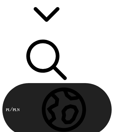
PL
PLN