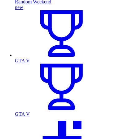
Random Weekend
new
GTA V
GTA V