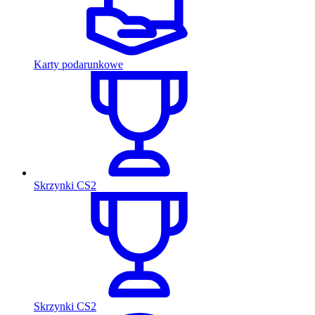
Karty podarunkowe
Skrzynki CS2
Skrzynki CS2