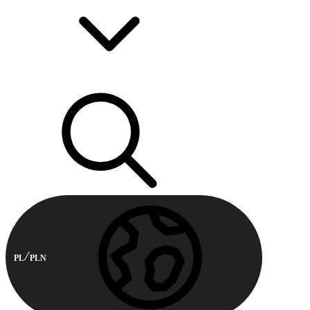
PL
PLN