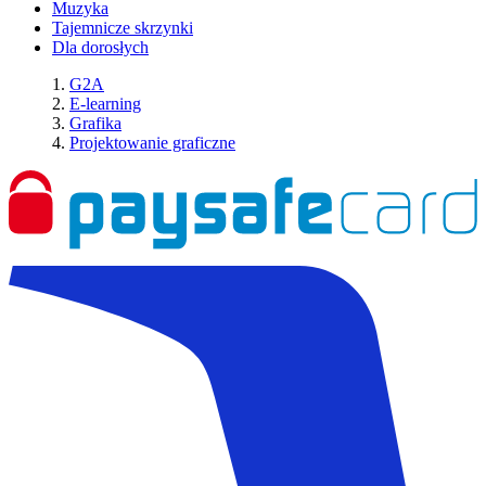
Muzyka
Tajemnicze skrzynki
Dla dorosłych
G2A
E-learning
Grafika
Projektowanie graficzne