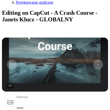
Projektowanie graficzne
Editing on CapCut - A Crash Course -
Janets Klucz - GLOBALNY
1
/
1
Platforma
:
Janets