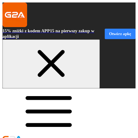
15% zniżki z kodem APP15 na pierwszy zakup w
Otwórz apkę
aplikacji