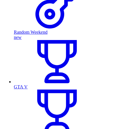
Random Weekend
new
GTA V