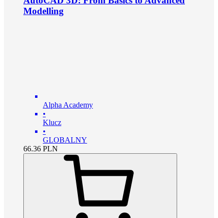
AutoCAD 3D: From Basics to Advanced
Modelling
Alpha Academy
•
Klucz
•
GLOBALNY
66.36
PLN