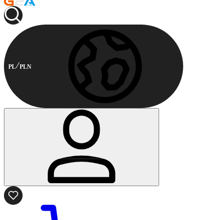
PL
PLN