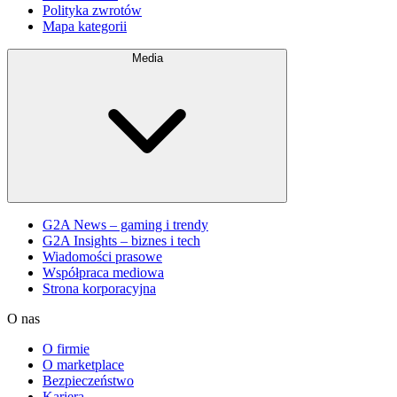
Polityka zwrotów
Mapa kategorii
Media
G2A News – gaming i trendy
G2A Insights – biznes i tech
Wiadomości prasowe
Współpraca mediowa
Strona korporacyjna
O nas
O firmie
O marketplace
Bezpieczeństwo
Kariera