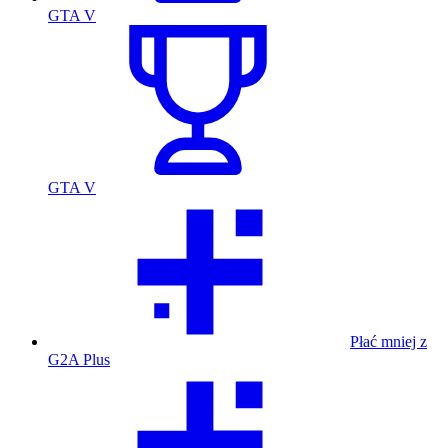
GTA V
GTA V
Płać mniej z
G2A Plus