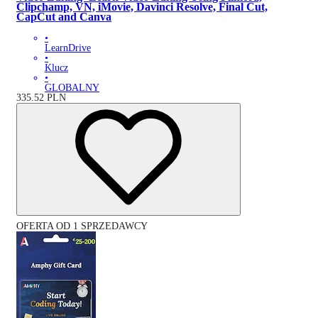
Clipchamp, VN, iMovie, Davinci Resolve, Final Cut,
CapCut and Canva
•
LearnDrive
•
Klucz
•
GLOBALNY
335.52
PLN
OFERTA OD 1 SPRZEDAWCY