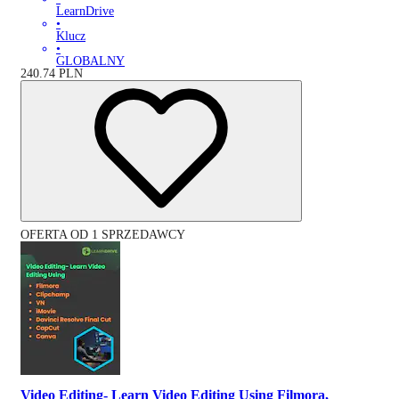
LearnDrive
•
Klucz
•
GLOBALNY
240.74
PLN
OFERTA OD 1 SPRZEDAWCY
Video Editing- Learn Video Editing Using Filmora,