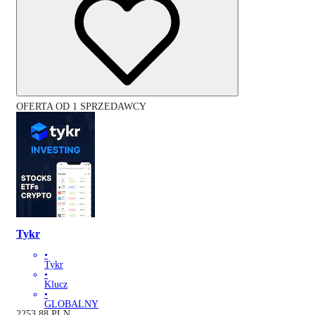
OFERTA OD 1 SPRZEDAWCY
Tykr
•
Tykr
•
Klucz
•
GLOBALNY
2253.88
PLN