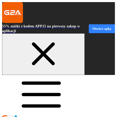
15% zniżki z kodem APP15 na pierwszy zakup w
Otwórz apkę
aplikacji