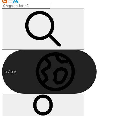
PL
PLN