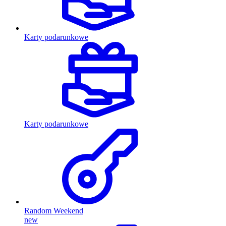
Karty podarunkowe
Karty podarunkowe
Random Weekend
new