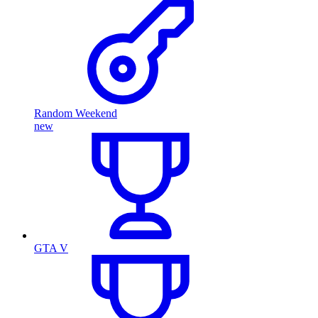
Random Weekend
new
GTA V