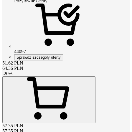
Pozytywne oceny
44097
Sprawdź szczegóły oferty
51.62
PLN
64.36
PLN
-
20
%
57.35
PLN
57.35
PLN