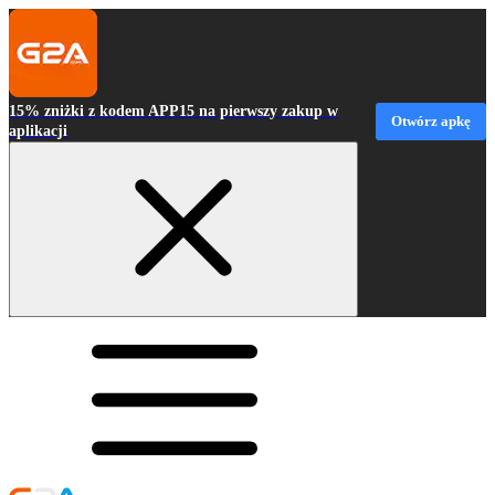
15% zniżki z kodem APP15 na pierwszy zakup w
Otwórz apkę
aplikacji