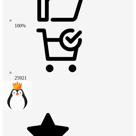
100%
25921