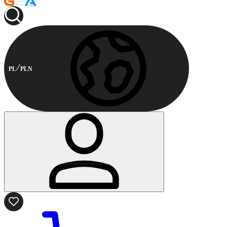
PL
PLN