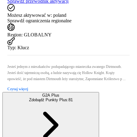
Sprawdź przewodnik aktywacji
Możesz aktywować w:
poland
Sprawdź ograniczenia regionalne
Region
:
GLOBALNY
Typ
:
Klucz
Jesteś jednym z mieszkańców podupadającego miasteczka zwanego Dirtmouth.
Jesteś dość tajemniczą osobą, a ludzie nazywają cię Hollow Knight. Krąży
opowieść, że pod miastem Dirtmouth leży starożytne, Zapomniane Królestwo p ...
Czytaj więcej
G2A Plus
Zdobądź Punkty Plus:
81