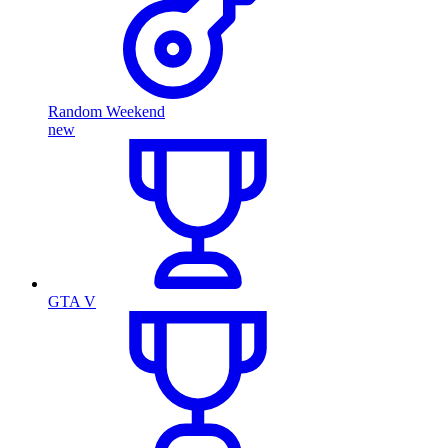
Random Weekend
new
GTA V