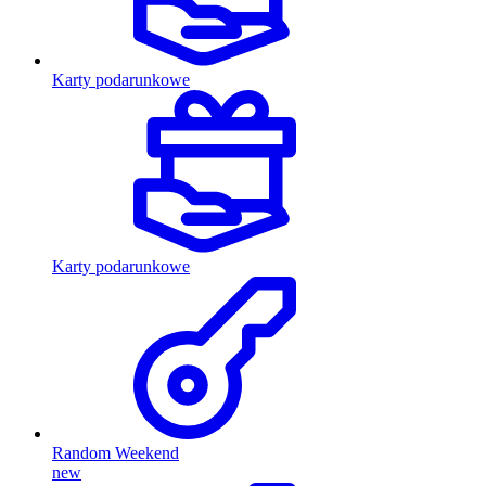
Karty podarunkowe
Karty podarunkowe
Random Weekend
new