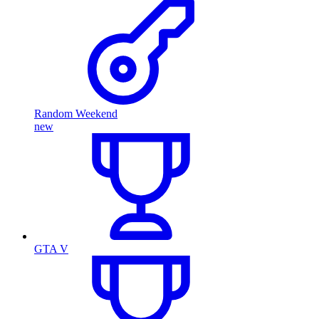
Random Weekend
new
GTA V