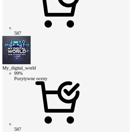
587
My_digital_world
99%
Pozytywne oceny
587