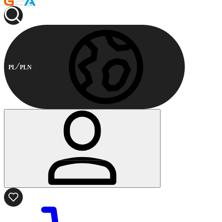
PL
PLN