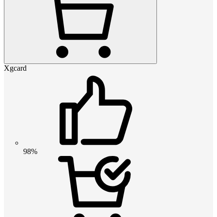
Xgcard
98%