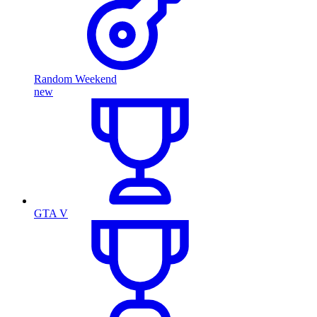
Random Weekend
new
GTA V