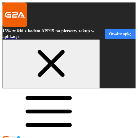
15% zniżki z kodem APP15 na pierwszy zakup w
Otwórz apkę
aplikacji