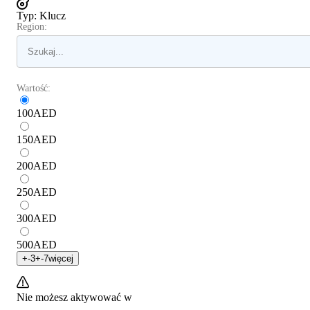
Typ
:
Klucz
Region:
Wartość:
100
AED
150
AED
200
AED
250
AED
300
AED
500
AED
+
-3
+
-7
więcej
Nie możesz aktywować w