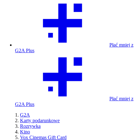
Płać mniej z
G2A Plus
Płać mniej z
G2A Plus
G2A
Karty podarunkowe
Rozrywka
Kino
Vox Cinemas Gift Card