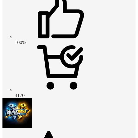
100%
3170