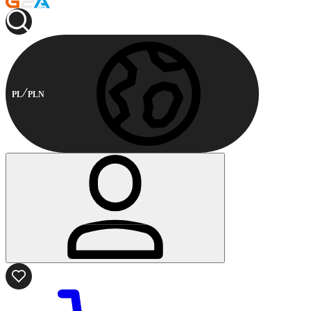
PL
PLN