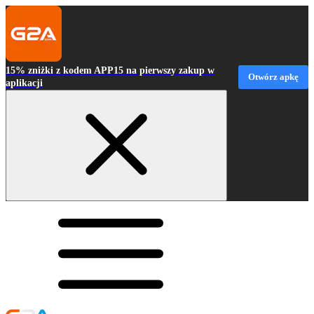
15% zniżki z kodem APP15 na pierwszy zakup w
Otwórz apkę
aplikacji