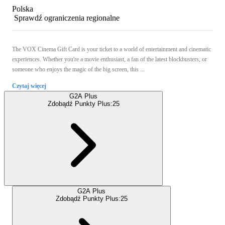
Polska
Sprawdź ograniczenia regionalne
The VOX Cinema Gift Card is your ticket to a world of entertainment and cinematic
experiences. Whether you're a movie enthusiast, a fan of the latest blockbusters, or
someone who enjoys the magic of the big screen, this ...
Czytaj więcej
G2A Plus
Zdobądź Punkty Plus:
25
G2A Plus
Zdobądź Punkty Plus:
25