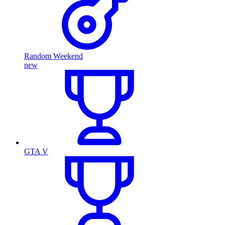
Random Weekend
new
GTA V