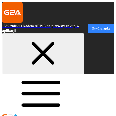
15% zniżki z kodem APP15 na pierwszy zakup w
Otwórz apkę
aplikacji