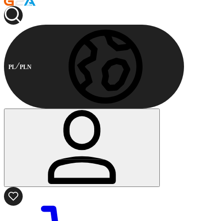
PL
PLN