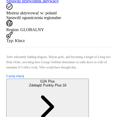
Sprawdź przewodnik aktywacji
Możesz aktywować w:
poland
Sprawdź ograniczenia regionalne
Region
:
GLOBALNY
Typ
:
Klucz
After reluctantly battling dragons, Mayan gods, and becoming a knight of a long lost
Holy Order, unwitting hero George Stobbart determines to settle down to a life of
mundane 9-5 office work. Who would have thought that ...
Czytaj więcej
G2A Plus
Zdobądź Punkty Plus:
16