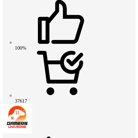
100%
37617