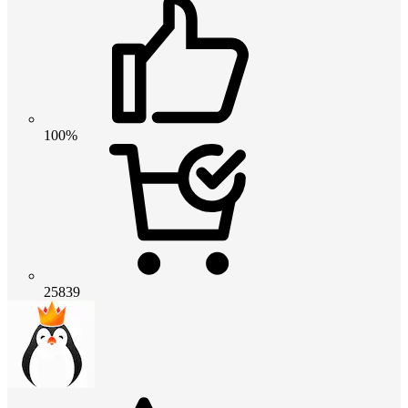
100%
25839