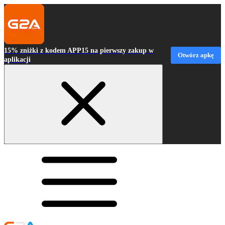
15% zniżki z kodem APP15 na pierwszy zakup w
Otwórz apkę
aplikacji