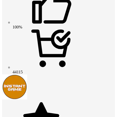
100%
44115