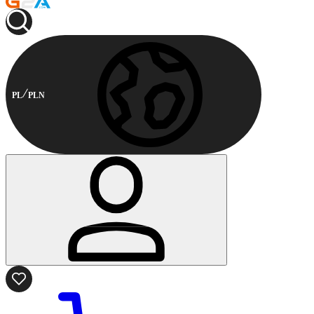
PL
PLN