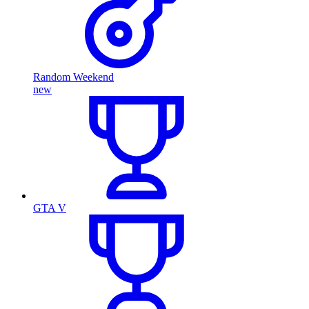
Random Weekend
new
GTA V