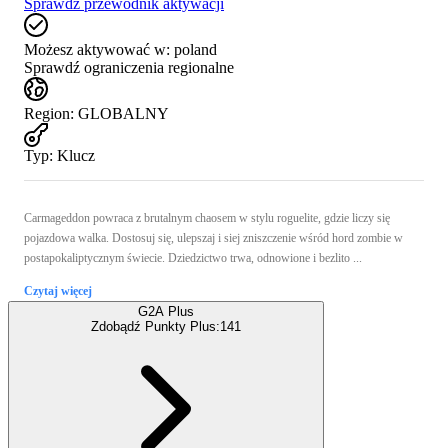
Sprawdź przewodnik aktywacji
Możesz aktywować w:
poland
Sprawdź ograniczenia regionalne
Region
:
GLOBALNY
Typ
:
Klucz
Carmageddon powraca z brutalnym chaosem w stylu roguelite, gdzie liczy się
pojazdowa walka. Dostosuj się, ulepszaj i siej zniszczenie wśród hord zombie w
postapokaliptycznym świecie. Dziedzictwo trwa, odnowione i bezlito ...
Czytaj więcej
G2A Plus
Zdobądź Punkty Plus:
141