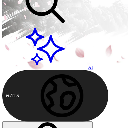
AI
PL
PLN