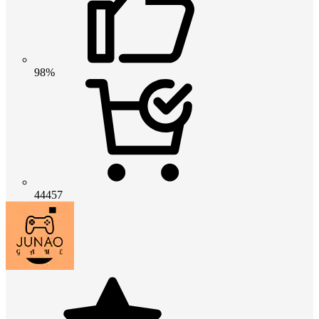
98%
44457