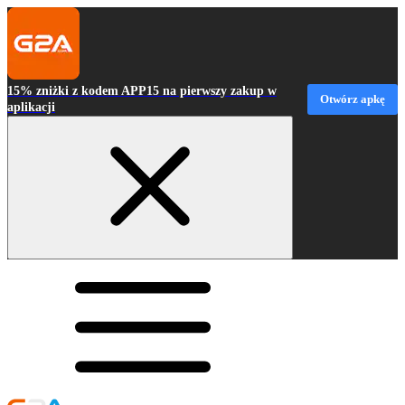
15% zniżki z kodem APP15 na pierwszy zakup w
Otwórz apkę
aplikacji