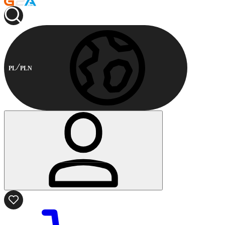
PL
PLN