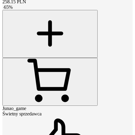
258.15
PLN
-
65
%
Junao_game
Świetny sprzedawca