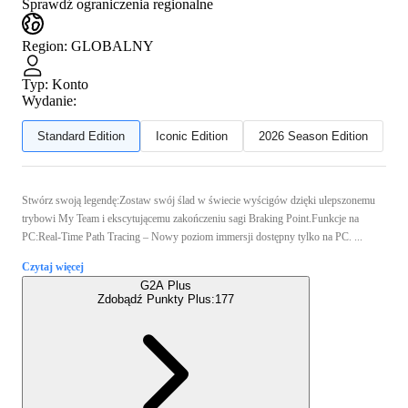
Sprawdź ograniczenia regionalne
Region
:
GLOBALNY
Typ
:
Konto
Wydanie:
Standard Edition
Iconic Edition
2026 Season Edition
Stwórz swoją legendę:Zostaw swój ślad w świecie wyścigów dzięki ulepszonemu
trybowi My Team i ekscytującemu zakończeniu sagi Braking Point.Funkcje na
PC:Real-Time Path Tracing – Nowy poziom immersji dostępny tylko na PC. ...
Czytaj więcej
G2A Plus
Zdobądź Punkty Plus:
177