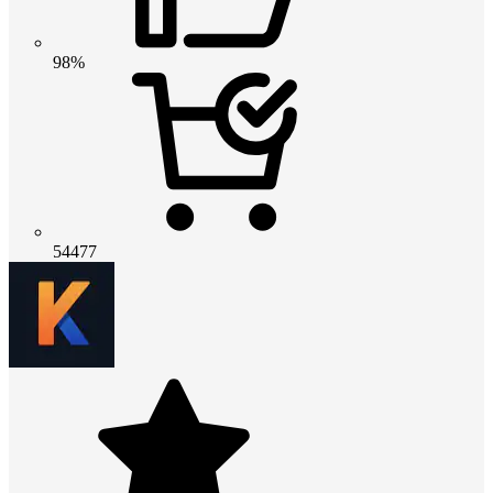
98%
54477