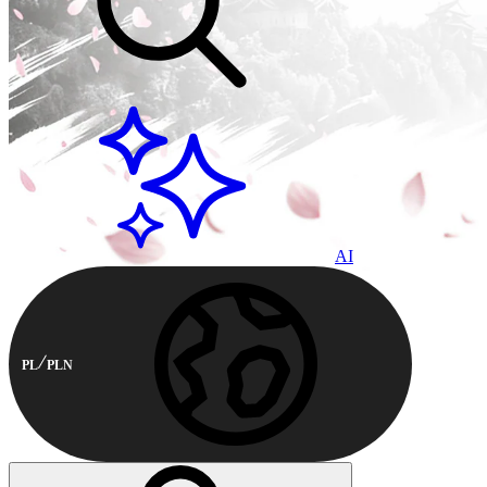
AI
PL
PLN