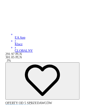
EA App
•
Klucz
•
GLOBALNY
291.97
PLN
301.05
PLN
-
3
%
OFERTY OD 5 SPRZEDAWCÓW