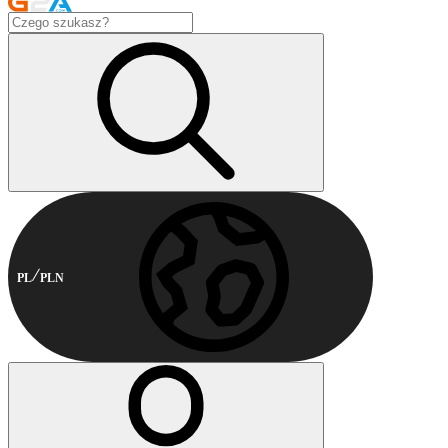
PL
PLN