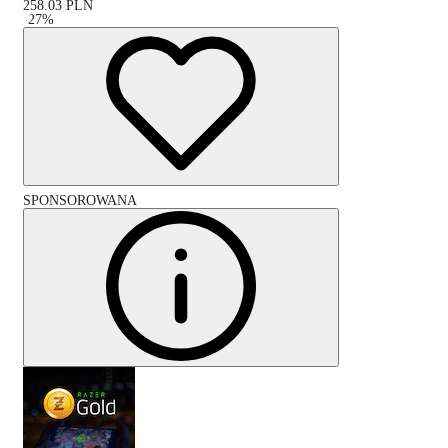
258.03
PLN
-
27
%
SPONSOROWANA