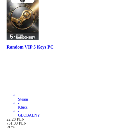
Random VIP 5 Keys PC
Steam
•
Klucz
•
GLOBALNY
22.28
PLN
731.00
PLN
-
97
%