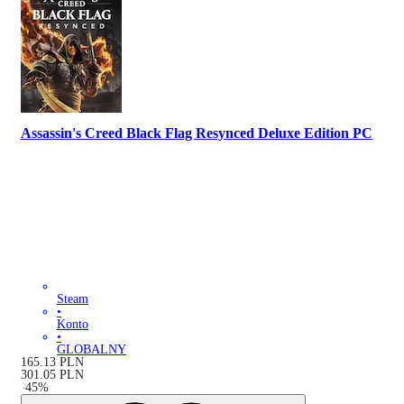
Assassin's Creed Black Flag Resynced Deluxe Edition PC
Steam
•
Konto
•
GLOBALNY
165.13
PLN
301.05
PLN
-
45
%