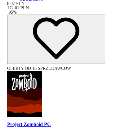
8.07
PLN
172.01
PLN
-
95
%
OFERTY OD 16 SPRZEDAWCÓW
Project Zomboid PC