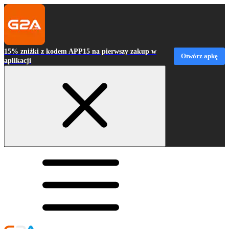
15% zniżki z kodem APP15 na pierwszy zakup w
Otwórz apkę
aplikacji