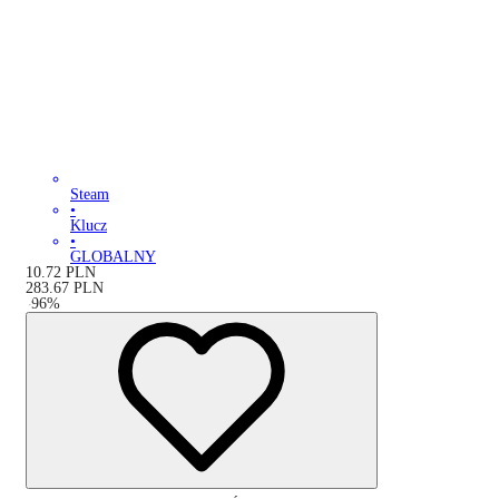
Steam
•
Klucz
•
GLOBALNY
10.72
PLN
283.67
PLN
-
96
%