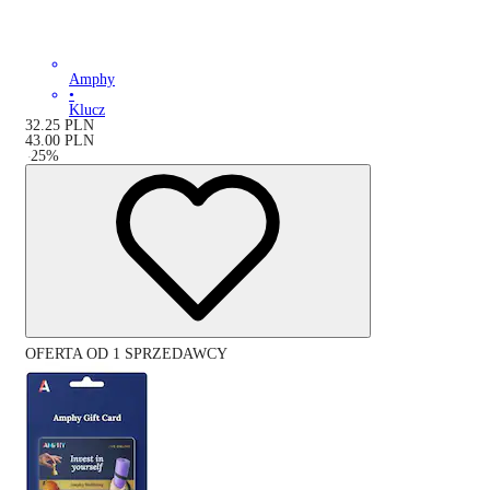
Amphy
•
Klucz
32.25
PLN
43.00
PLN
-
25
%
OFERTA OD 1 SPRZEDAWCY