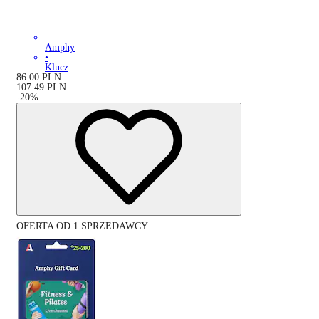
Amphy
•
Klucz
86.00
PLN
107.49
PLN
-
20
%
OFERTA OD 1 SPRZEDAWCY