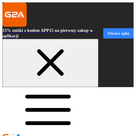
15% zniżki z kodem APP15 na pierwszy zakup w
Otwórz apkę
aplikacji