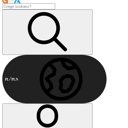
PL
PLN