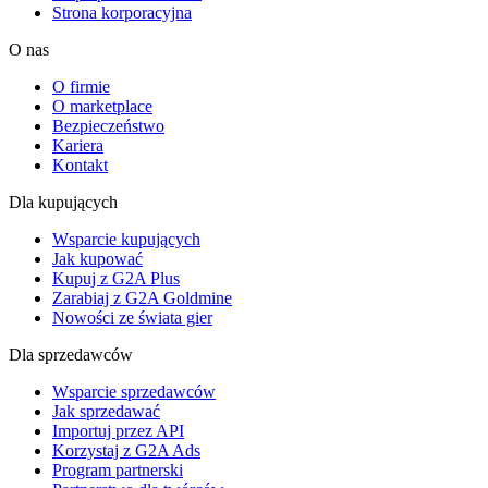
Strona korporacyjna
O nas
O firmie
O marketplace
Bezpieczeństwo
Kariera
Kontakt
Dla kupujących
Wsparcie kupujących
Jak kupować
Kupuj z G2A Plus
Zarabiaj z G2A Goldmine
Nowości ze świata gier
Dla sprzedawców
Wsparcie sprzedawców
Jak sprzedawać
Importuj przez API
Korzystaj z G2A Ads
Program partnerski