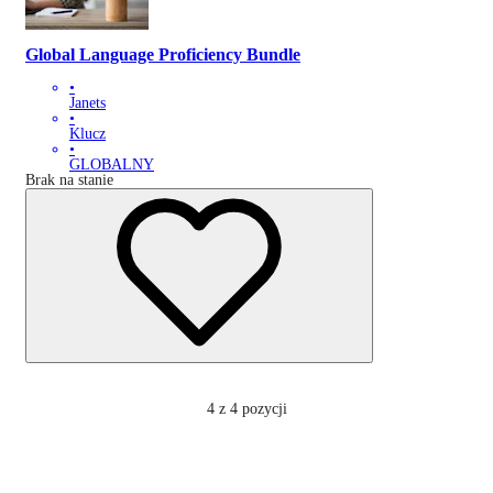
Global Language Proficiency Bundle
•
Janets
•
Klucz
•
GLOBALNY
Brak na stanie
4
z 4 pozycji