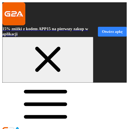
15% zniżki z kodem APP15 na pierwszy zakup w
Otwórz apkę
aplikacji