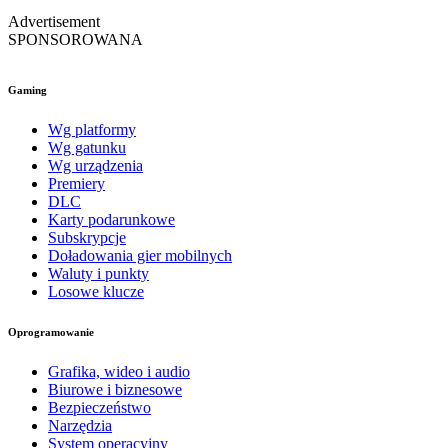
Advertisement
SPONSOROWANA
Gaming
Wg platformy
Wg gatunku
Wg urządzenia
Premiery
DLC
Karty podarunkowe
Subskrypcje
Doładowania gier mobilnych
Waluty i punkty
Losowe klucze
Oprogramowanie
Grafika, wideo i audio
Biurowe i biznesowe
Bezpieczeństwo
Narzędzia
System operacyjny