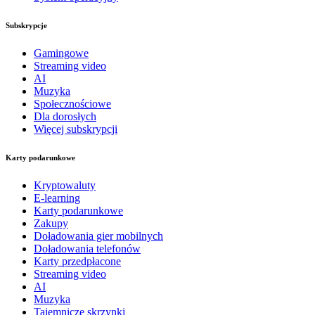
Subskrypcje
Gamingowe
Streaming video
AI
Muzyka
Społecznościowe
Dla dorosłych
Więcej subskrypcji
Karty podarunkowe
Kryptowaluty
E-learning
Karty podarunkowe
Zakupy
Doładowania gier mobilnych
Doładowania telefonów
Karty przedpłacone
Streaming video
AI
Muzyka
Tajemnicze skrzynki