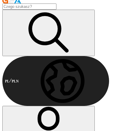
PL
PLN