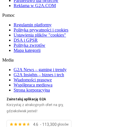
Partnerstwo dla twórców
Reklama w G2A.COM
Pomoc
Regulamin platformy
Polityka prywatności i cookies
Ustawienia plików "cookies"
DSA i GPSR
Polityka zwrotów
Mapa kategorii
Media
G2A News – gaming i trendy
G2A Insights – biznes i tech
Wiadomości prasowe
Współpraca mediowa
Strona korporacyjna
Zainstaluj aplikację G2A
Korzystaj z atrakcyjnych ofert na gry,
gdziekolwiek jesteś!
4.6 - 113,300
głosów