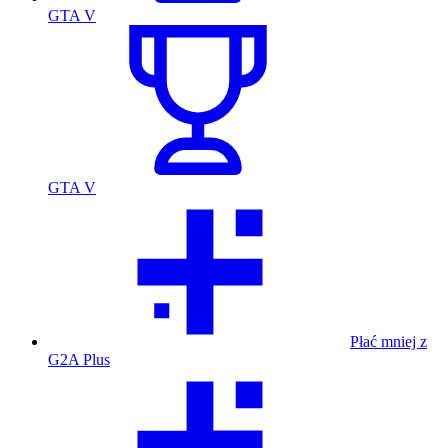
GTA V
GTA V
Płać mniej z
G2A Plus