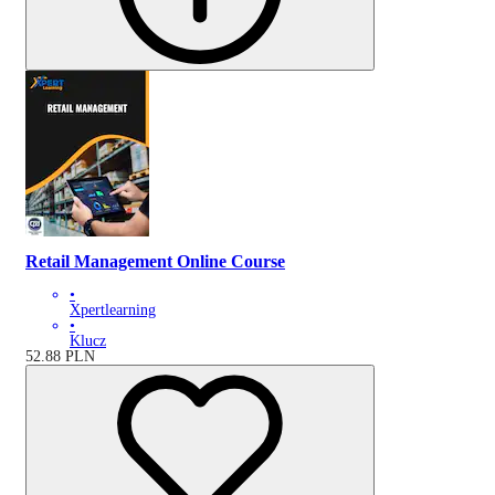
Retail Management Online Course
•
Xpertlearning
•
Klucz
52.88
PLN