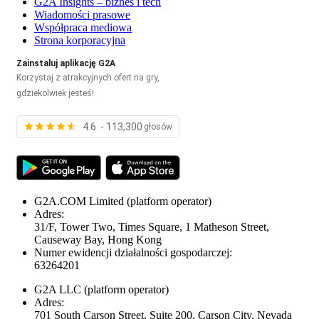
G2A Insights – biznes i tech
Wiadomości prasowe
Współpraca mediowa
Strona korporacyjna
Zainstaluj aplikację G2A
Korzystaj z atrakcyjnych ofert na gry,
gdziekolwiek jesteś!
4.6 - 113,300
głosów
G2A.COM Limited
(platform operator)
Adres:
31/F, Tower Two, Times Square, 1 Matheson Street,
Causeway Bay, Hong Kong
Numer ewidencji działalności gospodarczej:
63264201
G2A LLC
(platform operator)
Adres:
701 South Carson Street, Suite 200, Carson City, Nevada