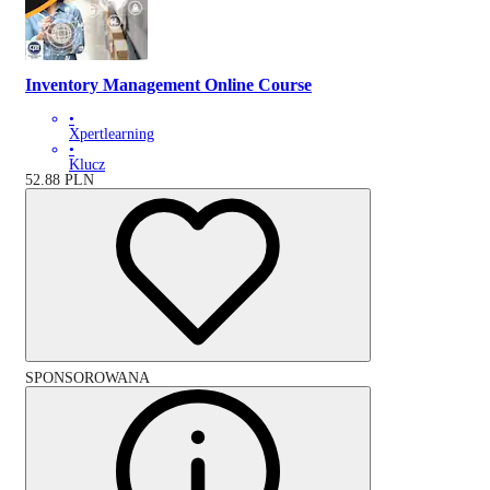
Inventory Management Online Course
•
Xpertlearning
•
Klucz
52.88
PLN
SPONSOROWANA