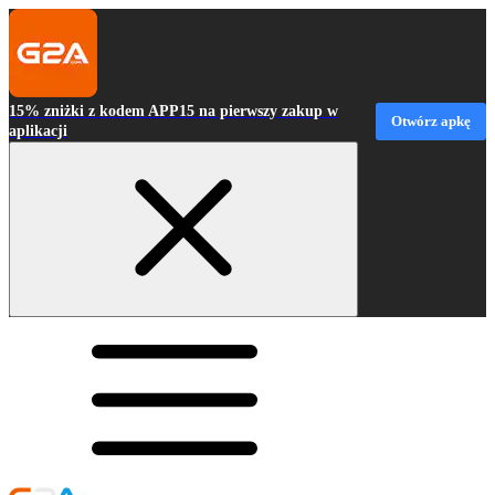
15% zniżki z kodem APP15 na pierwszy zakup w
Otwórz apkę
aplikacji