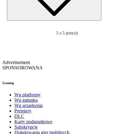
5
z 5 pozycji
Advertisement
SPONSOROWANA
Gaming
Wg platformy
Wg gatunku
Wg urządzenia
Premiery
DLC
Karty podarunkowe
Subskrypcje
Doładowania gier mobilnych