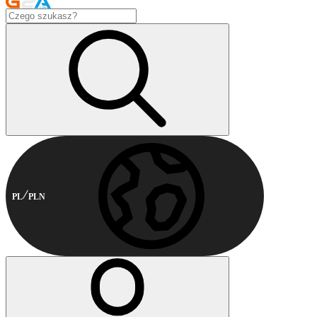
PL
PLN