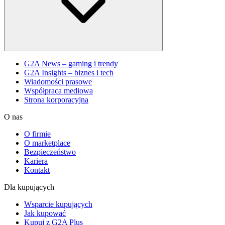
G2A News – gaming i trendy
G2A Insights – biznes i tech
Wiadomości prasowe
Współpraca mediowa
Strona korporacyjna
O nas
O firmie
O marketplace
Bezpieczeństwo
Kariera
Kontakt
Dla kupujących
Wsparcie kupujących
Jak kupować
Kupuj z G2A Plus