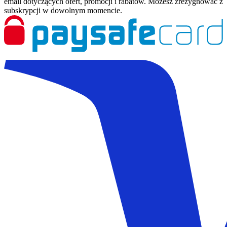
email dotyczących ofert, promocji i rabatów. Możesz zrezygnować z
subskrypcji w dowolnym momencie.