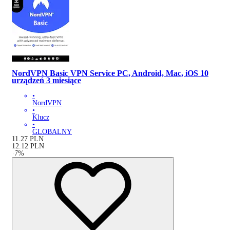
NordVPN Basic VPN Service PC, Android, Mac, iOS 10
urządzeń 3 miesiące
•
NordVPN
•
Klucz
•
GLOBALNY
11.27
PLN
12.12
PLN
-
7
%