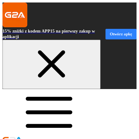
15% zniżki z kodem APP15 na pierwszy zakup w
Otwórz apkę
aplikacji