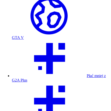
GTA V
Płać mniej z
G2A Plus