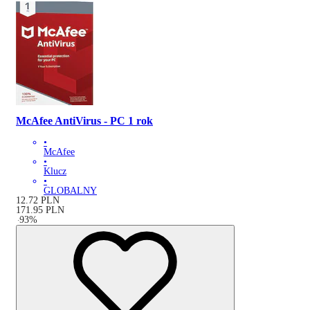
McAfee AntiVirus - PC 1 rok
•
McAfee
•
Klucz
•
GLOBALNY
12.72
PLN
171.95
PLN
-
93
%