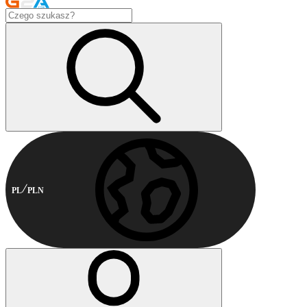
PL
PLN