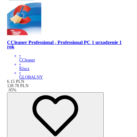
CCleaner Professional - Professional PC 1 urządzenie 1
rok
•
CCleaner
•
Klucz
•
GLOBALNY
6.15
PLN
128.78
PLN
-
95
%