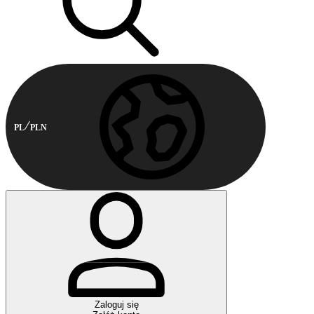
PL
PLN
Zaloguj się