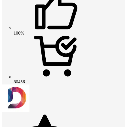
100%
80456