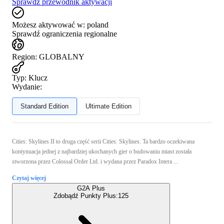
Sprawdź przewodnik aktywacji
Możesz aktywować w:
poland
Sprawdź ograniczenia regionalne
Region
:
GLOBALNY
Typ
:
Klucz
Wydanie:
Standard Edition
Ultimate Edition
Cities: Skylines II to druga część serii Cities: Skylines. Ta bardzo oczekiwana
kontynuacja jednej z najbardziej ukochanych gier o budowaniu miast została
stworzona przez Colossal Order Ltd. i wydana przez Paradox Intera ...
Czytaj więcej
G2A Plus
Zdobądź Punkty Plus:
125