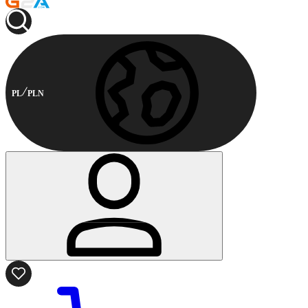
PL
PLN