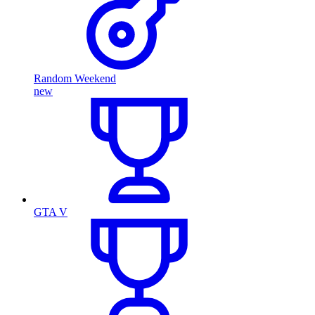
Random Weekend
new
GTA V