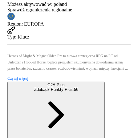
Możesz aktywować w:
poland
Sprawdź ograniczenia regionalne
Region
:
EUROPA
Typ
:
Klucz
Heroes of Might & Magic: Olden Era to turowa strategiczna RPG na PC od
Unfrozen i Hooded Horse, będąca prequelem skupionym na dowodzeniu armią
przez bohaterów, rzucaniu czarów, rozbudowie miast, wojnach między frakcjami ...
Czytaj więcej
G2A Plus
Zdobądź Punkty Plus:
56