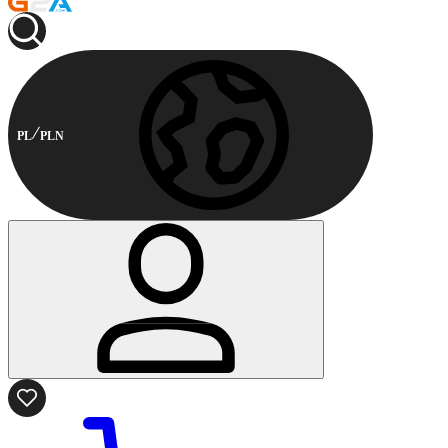
PL
PLN