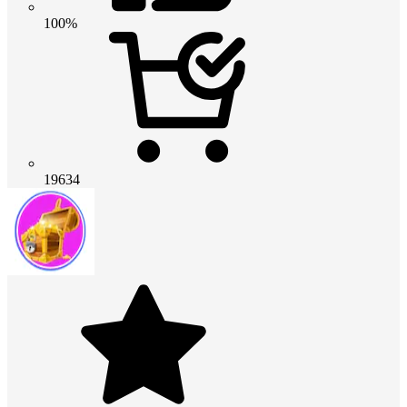
100%
19634