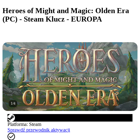
Heroes of Might and Magic: Olden Era
(PC) - Steam Klucz - EUROPA
1
/
4
Platforma
:
Steam
Sprawdź przewodnik aktywacji