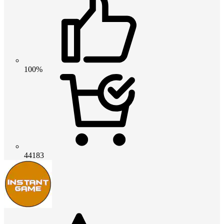
100%
44183