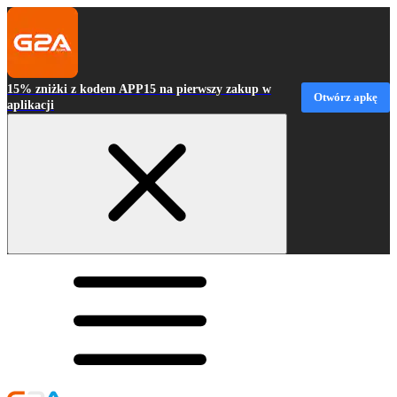
15% zniżki z kodem APP15 na pierwszy zakup w
Otwórz apkę
aplikacji