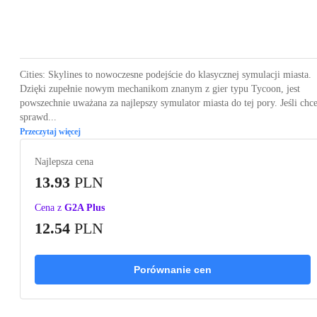
Loading...
Loading...
Loading...
Loading...
Loading
Cities: Skylines to nowoczesne podejście do klasycznej symulacji miasta.
Dzięki zupełnie nowym mechanikom znanym z gier typu Tycoon, jest
powszechnie uważana za najlepszy symulator miasta do tej pory. Jeśli chc
sprawd...
Przeczytaj więcej
Najlepsza cena
13.93
PLN
Cena z
G2A Plus
12.54
PLN
Porównanie cen