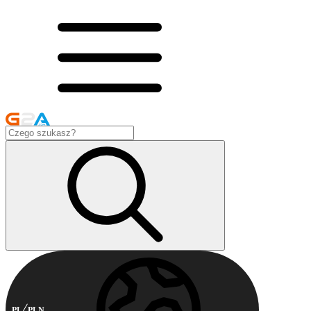
PL
PLN