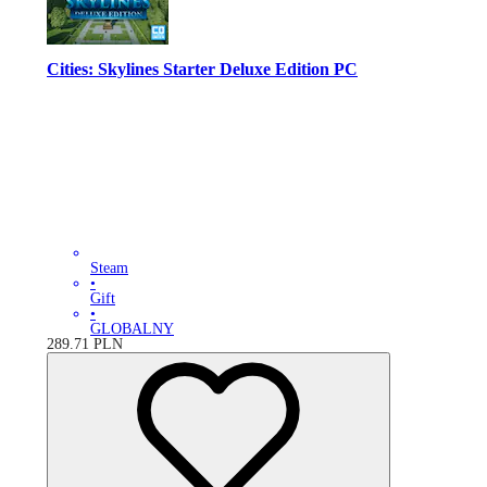
Cities: Skylines Starter Deluxe Edition PC
Steam
•
Gift
•
GLOBALNY
289.71
PLN