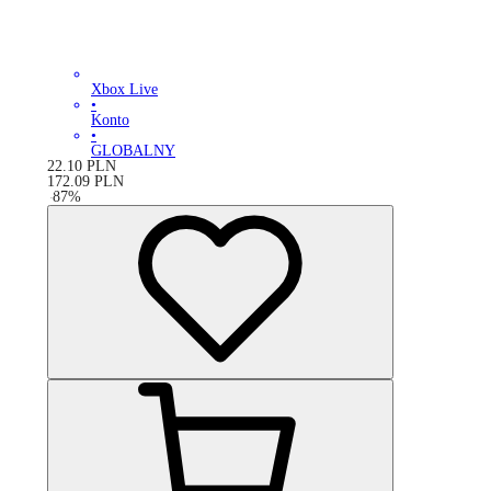
Xbox Live
•
Konto
•
GLOBALNY
22.10
PLN
172.09
PLN
-
87
%