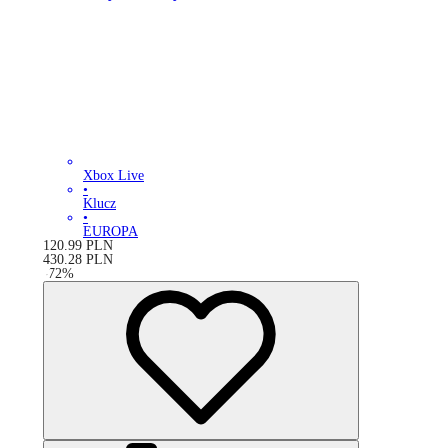
Xbox Live
•
Klucz
•
EUROPA
120.99
PLN
430.28
PLN
-
72
%