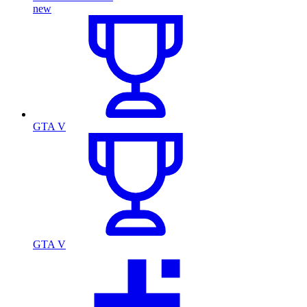
new
GTA V
GTA V