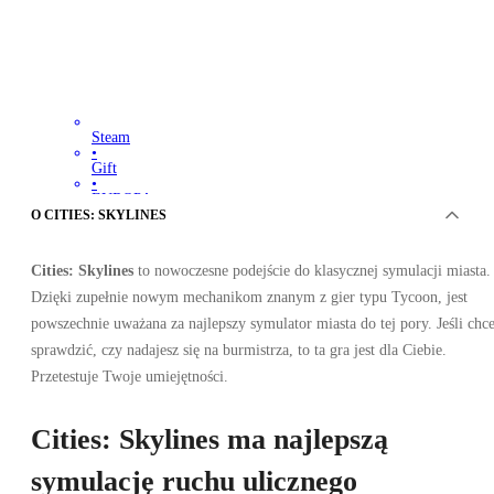
Steam
•
Gift
•
EUROPA
289.71
PLN
O CITIES: SKYLINES
Cities: Skylines
to nowoczesne podejście do klasycznej symulacji miasta.
Dzięki zupełnie nowym mechanikom znanym z gier typu Tycoon, jest
powszechnie uważana za najlepszy symulator miasta do tej pory. Jeśli chc
sprawdzić, czy nadajesz się na burmistrza, to ta gra jest dla Ciebie.
Przetestuje Twoje umiejętności.
Cities: Skylines ma najlepszą
symulację ruchu ulicznego