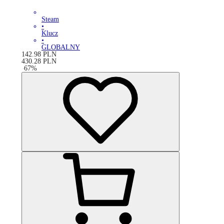
Steam
•
Klucz
•
GLOBALNY
142.98
PLN
430.28
PLN
-
67
%