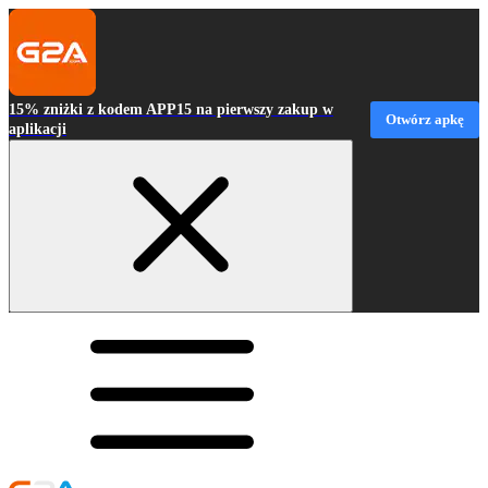
15% zniżki z kodem APP15 na pierwszy zakup w
Otwórz apkę
aplikacji