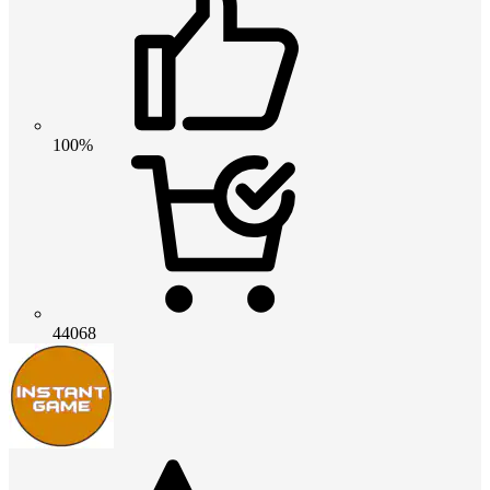
100%
44068