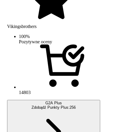
Vikingsbrothers
100
%
Pozytywne oceny
14803
G2A Plus
Zdobądź Punkty Plus:
256