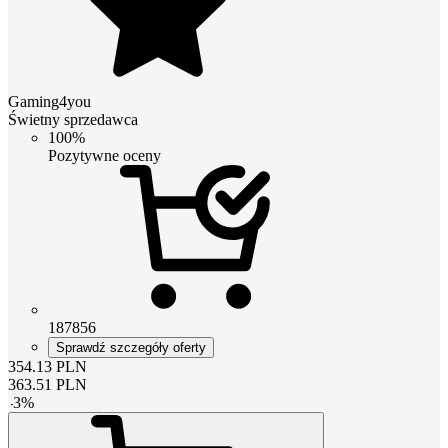
Gaming4you
Świetny sprzedawca
100%
Pozytywne oceny
187856
Sprawdź szczegóły oferty
354.13
PLN
363.51
PLN
-
3
%