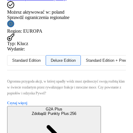
Możesz aktywować w:
poland
Sprawdź ograniczenia regionalne
Region
:
EUROPA
Typ
:
Klucz
Wydanie:
Standard Edition
Deluxe Edition
Standard Edition + Preord
Ogromna przygoda akcji, w której upadły wódz musi zjednoczyć swoją rozbitą klan
w świecie rozdartym przez rywalizujące frakcje i mroczne moce. Czy powstanie z
popiołów i odzyska Pywel?
Czytaj więcej
G2A Plus
Zdobądź Punkty Plus:
256