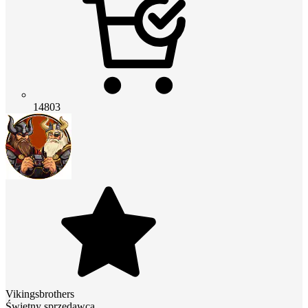
14803
Vikingsbrothers
Świetny sprzedawca