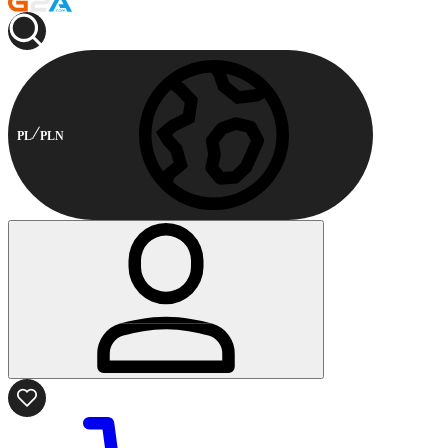
PL
PLN