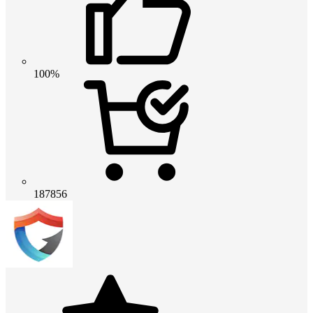
100%
187856